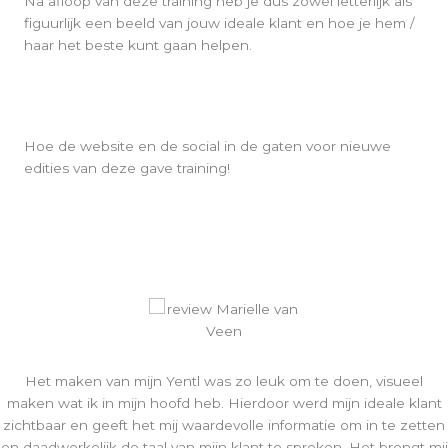
Na afloop van deze training heb je dus zowel letterlijk als
figuurlijk een beeld van jouw ideale klant en hoe je hem /
haar het beste kunt gaan helpen.
Hoe de website en de social in de gaten voor nieuwe
edities van deze gave training!
Het maken van mijn Yentl was zo leuk om te doen, visueel
maken wat ik in mijn hoofd heb. Hierdoor werd mijn ideale klant
zichtbaar en geeft het mij waardevolle informatie om in te zetten
en daadwerkelijk de taal van mijn klant te spreken. Het brengt mij