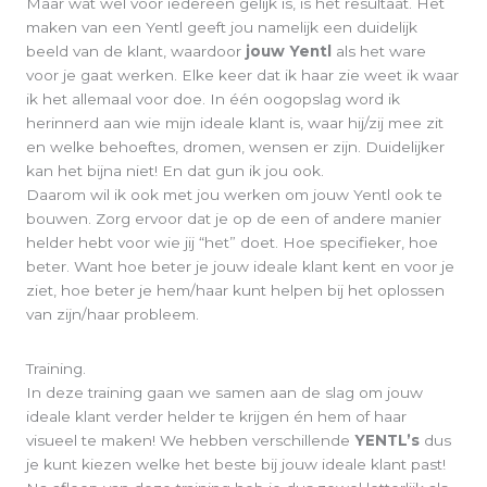
Maar wat wel voor iedereen gelijk is, is het resultaat. Het
maken van een Yentl geeft jou namelijk een duidelijk
beeld van de klant, waardoor
jouw Yentl
als het ware
voor je gaat werken. Elke keer dat ik haar zie weet ik waar
ik het allemaal voor doe. In één oogopslag word ik
herinnerd aan wie mijn ideale klant is, waar hij/zij mee zit
en welke behoeftes, dromen, wensen er zijn. Duidelijker
kan het bijna niet! En dat gun ik jou ook.
Daarom wil ik ook met jou werken om jouw Yentl ook te
bouwen. Zorg ervoor dat je op de een of andere manier
helder hebt voor wie jij “het” doet. Hoe specifieker, hoe
beter. Want hoe beter je jouw ideale klant kent en voor je
ziet, hoe beter je hem/haar kunt helpen bij het oplossen
van zijn/haar probleem.
Training.
In deze training gaan we samen aan de slag om jouw
ideale klant verder helder te krijgen én hem of haar
visueel te maken! We hebben verschillende
YENTL’s
dus
je kunt kiezen welke het beste bij jouw ideale klant past!