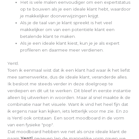
Het is vele malen eenvoudiger om een expertstatus
op te bouwen als je een ideale klant hebt, waardoor
je makkelijker doorverwijzingen krijgt.
Als je de taal van je klant spreekt is het veel
makkelijker om van een potentiële klant een
betalende klant te maken.
Als je een ideale klant kiest, kun je je als expert
profileren en daarmee meer verdienen.
Yentl.
Toen ik eenmaal wist dat ik een klant had waar ik het liefst
mee samenwerkte, dus de ideale klant, veranderde alles.
Ik besloot me steeds verder in deze doelgroep te
verdiepen en dit uit te werken. Dit bleef in eerste instantie
alleen bij uitwerken in woorden. Maar al snel maakte ik de
combinatie naar het visuele. Want ik vind het heel fijn dat
ik ergens naar kan kijken, iets letterlijk voor me zie. En zo
is Yentl ook ontstaan. Een soort moodboard in de vorm
van een fysieke "pop".
Dat moodboard hebben we net als onze ideale klant de
naam
Yentl
gegeven (en de mannelijke vorm gaven we