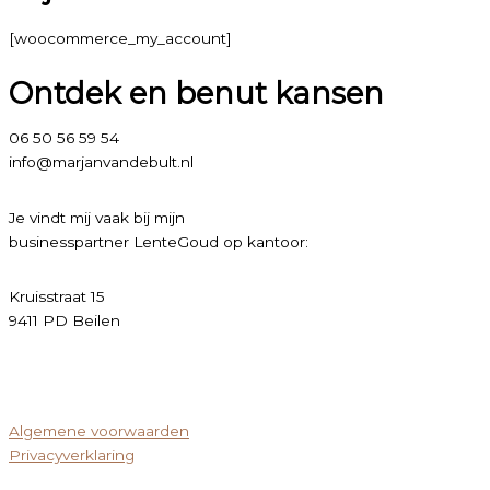
[woocommerce_my_account]
Ontdek en benut kansen
06 50 56 59 54
info@marjanvandebult.nl
Je vindt mij vaak bij mijn
businesspartner LenteGoud op kantoor:
Kruisstraat 15
9411 PD Beilen
Algemene voorwaarden
Privacyverklaring