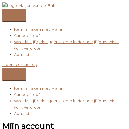
Ga
naar
de
inhoud
Kennismaken met Marjan
Aanbod 1 op 1
Waar laat jij geld liggen?! Check hier hoe jij jouw winst
kunt vergroten
Contact
Neem contact op
Kennismaken met Marjan
Aanbod 1 op 1
Waar laat jij geld liggen?! Check hier hoe jij jouw winst
kunt vergroten
Contact
Mijn account