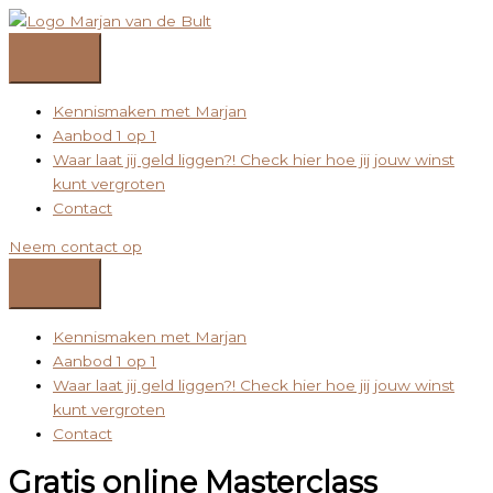
Ga
naar
de
inhoud
Kennismaken met Marjan
Aanbod 1 op 1
Waar laat jij geld liggen?! Check hier hoe jij jouw winst
kunt vergroten
Contact
Neem contact op
Kennismaken met Marjan
Aanbod 1 op 1
Waar laat jij geld liggen?! Check hier hoe jij jouw winst
kunt vergroten
Contact
Gratis online Masterclass