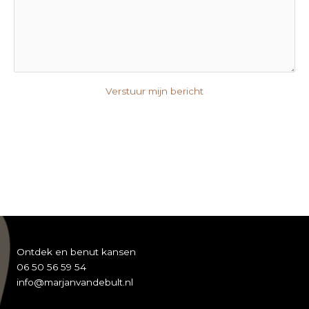
Verstuur mijn bericht
Ontdek en benut kansen
06 50 56 59 54
info@marjanvandebult.nl