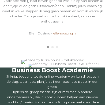
Daarnaast heb jij naar boven gehaald wat ik diep van binnen al
een tijdje wilde gaan uitspreken/doen. Dankzij jouw coaching
weet ik welke stappen ik mag gaan nemen en kom ik werkelijk
tot actie. Dank je wel voor je betrokkenheid, kennis en
enthousiasme!
Ellen Oosting -
ellenoosting.nl
Business Boost Academie
Jij krijgt toegang tot de online Academy en kan direct aan
de slag. Daarnaast plan je zelf een Business Boost in een
groep.
Tijdens de groepssessie zijn er maximaal 5 andere
ondernemers bij, die jou ook kunnen helpen aan nieuwe
inzichten/ideeën. Het kan soms fijn zijn om met meerdere