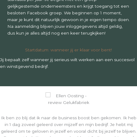
gelijkgestemde onderneemsters en krijgt toegang tot een
besloten Facebook groep. We beginnen op 1 moment,
maar je kunt dit natuurlijk gewoon in je eigen tempo doen.
Na aanmelding blijven jouw inloggegevens altijd geldig,
dus kun je alles altijd nog een keer terugkijken!
Startdatum: wanneer jij er klaar voor bent!
Jij bepaalt zelf wanneer jij serieus wilt werken aan een succesvol
en winstgevend bedrijf.
Ik ben zo blij dat ik naar de business boost ben gekomen. Ik heb
in 1 dag zoveel geleerd over mijzelf en mijn bedrijf. Je hebt mij
geleerd om te geloven in jezelf en vooral dicht bij jezelf te blijven.