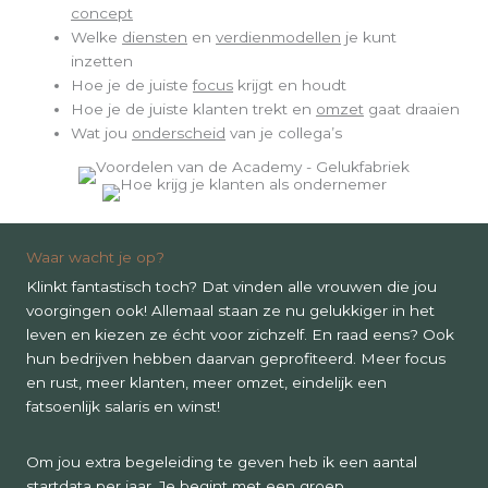
concept
Welke
diensten
en
verdienmodellen
je kunt
inzetten
Hoe je de juiste
focus
krijgt en houdt
Hoe je de juiste klanten trekt en
omzet
gaat draaien
Wat jou
onderscheid
van je collega’s
Waar wacht je op?
Klinkt fantastisch toch? Dat vinden alle vrouwen die jou
voorgingen ook! Allemaal staan ze nu gelukkiger in het
leven en kiezen ze écht voor zichzelf. En raad eens? Ook
hun bedrijven hebben daarvan geprofiteerd. Meer focus
en rust, meer klanten, meer omzet, eindelijk een
fatsoenlijk salaris en winst!
Om jou extra begeleiding te geven heb ik een aantal
startdata per jaar. Je begint met een groep